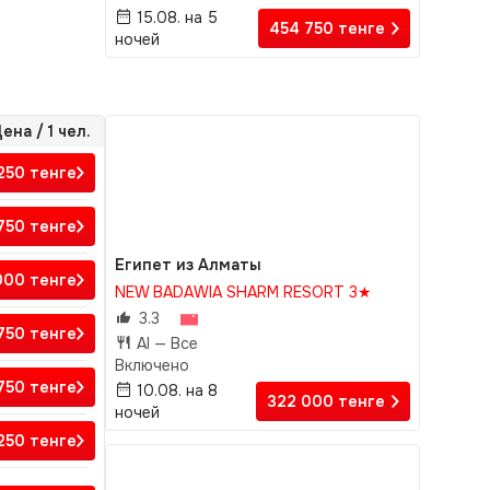
15.08. на 5
454 750
тенге
ночей
ена / 1 чел.
 250
тенге
 750
тенге
Египет из Алматы
000
тенге
NEW BADAWIA SHARM RESORT 3★
3.3
750
тенге
AI —
Все
Включено
 750
тенге
10.08. на 8
322 000
тенге
ночей
 250
тенге