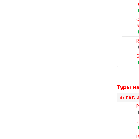
1
C
R
G
Туры на
Вылет: 2
P
J
R