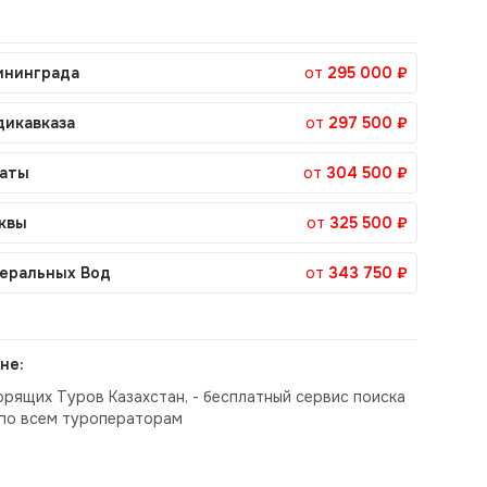
ининграда
от
295 000 ₽
дикавказа
от
297 500 ₽
маты
от
304 500 ₽
квы
от
325 500 ₽
еральных Вод
от
343 750 ₽
не:
орящих Туров Казахстан, - бесплатный сервис поиска
по всем туроператорам