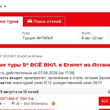
ы
ск туров
Поиск отелей
Куда:
Вылет:
Турция: АНТАЛЬЯ
8 авг–22 авг
5* ВСЁ ВКЛ. Египет из Астаны
ие туры 5* ВСЁ ВКЛ. в Египет из Астан
ть действительна на 07.08.2026 (на 17:39)
мость входит
: авиаперелет, проживание в отеле, питание (кром
ается:
новогодний ужин 31.12, рождественский ужин 06.01
9 августа на 10 ночей
Ц
ORTUNA 5* SSH 5★
423 
—
AI — Все Включено