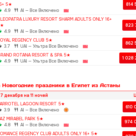
6+ 5★
814
4.9
AI — Все Включено
LEOPATRA LUXURY RESORT SHARM ADULTS ONLY 16+
5★
823
4.9
AI — Все Включено
OYAL REGENCY CLUB 5★
862
3.7
UAI — Ультра Все Включено
RAND ROTANA RESORT & SPA 5★
1 028
4.9
UAI — Ультра Все Включено
 Новогодние праздники в Египет из Астаны
7 декабря на 11 ночей
Ц
ARROTEL LAGOON RESORT 5★
610
3.9
AI — Все Включено
AZ MIRABEL PARK 5★
974 
4.8
AI — Все Включено
OMANCE REGENCY CLUB ADULTS ONLY 16+ 5★