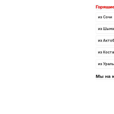
Горящие
из Сочи
из Шымк
из Акто
из Кост
из Урал
Мы на к