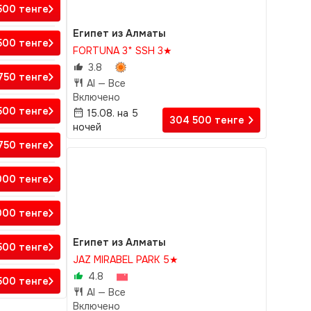
 500
тенге
Египет из Алматы
 500
тенге
FORTUNA 3* SSH 3★
3.8
 750
тенге
AI —
Все
Включено
 500
тенге
15.08. на 5
304 500
тенге
ночей
 750
тенге
000
тенге
000
тенге
Египет из Алматы
 500
тенге
JAZ MIRABEL PARK 5★
4.8
 500
тенге
AI —
Все
Включено