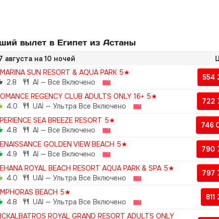
ший вылет в Египет из Астаны
7 августа на 10 ночей
Ц
MARINA SUN RESORT & AQUA PARK 5★
554
2.8
AI — Все Включено
OMANCE REGENCY CLUB ADULTS ONLY 16+ 5★
722
4.0
UAI — Ультра Все Включено
PERIENCE SEA BREEZE RESORT 5★
746 
4.8
AI — Все Включено
ENAISSANCE GOLDEN VIEW BEACH 5★
790 
4.9
AI — Все Включено
EHANA ROYAL BEACH RESORT AQUA PARK & SPA 5★
797
4.0
UAI — Ультра Все Включено
AMPHORAS BEACH 5★
811
4.8
UAI — Ультра Все Включено
ICKALBATROS ROYAL GRAND RESORT ADULTS ONLY