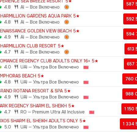
PERIENCE SEA BREEZE RESORT 5★
587
4.8
AI — Все Включено
HARMILLION GARDENS AQUA PARK 5★
592
4.8
AI — Все Включено
ENAISSANCE GOLDEN VIEW BEACH 5★
594
4.9
AI — Все Включено
HARMILLION CLUB RESORT 5★
613
4.7
AI — Все Включено
OMANCE REGENCY CLUB ADULTS ONLY 16+ 5★
657
4.0
UAI — Ультра Все Включено
AMPHORAS BEACH 5★
760 
4.8
UAI — Ультра Все Включено
RAND ROTANA RESORT & SPA 5★
988 
4.9
UAI — Ультра Все Включено
ARK REGENCY SHARM EL SHEIKH 5★
1 150
4.7
RO — Premium Ultra All Inclusive
IXOS SHARM EL SHEIKH ADULTS ONLY 5★
1 334
5.0
UAI — Ультра Все Включено