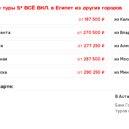
 туры 5* ВСЁ ВКЛ. в Египет из других городов
от
187 500 ₽
из Кал
ента
от
270 500 ₽
из Вла
бе
от
277 250 ₽
из Ал
аная
от
287 500 ₽
из Мос
ьска
от
290 250 ₽
из Мин
арте:
В Аста
Банк Г
туров 