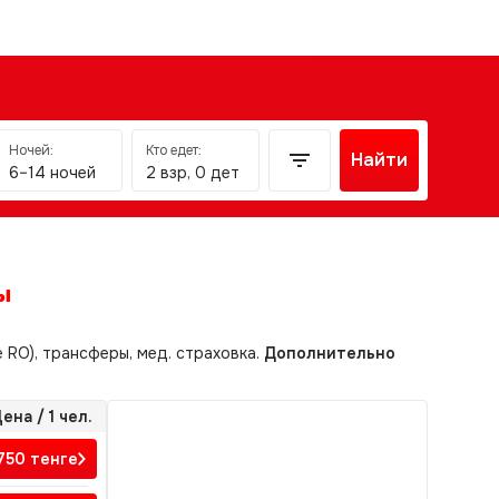
Ночей:
Кто едет:
Найти
6–14 ночей
2 взр, 0 дет
ы
е RO), трансферы, мед. страховка.
Дополнительно
ена / 1 чел.
750
тенге