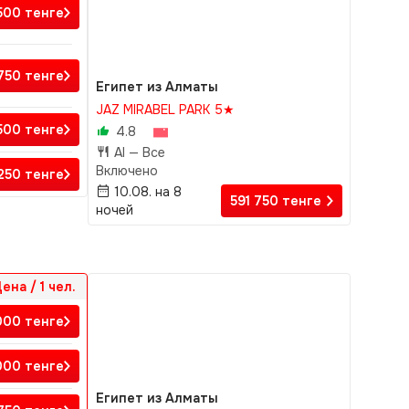
 500
тенге
 750
тенге
Египет из Алматы
JAZ MIRABEL PARK 5★
 500
тенге
4.8
AI —
Все
Включено
 250
тенге
10.08. на 8
591 750
тенге
ночей
ена / 1 чел.
 000
тенге
000
тенге
Египет из Алматы