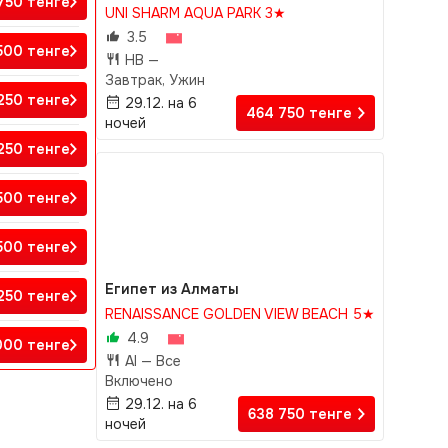
 750
тенге
UNI SHARM AQUA PARK 3★
3.5
 500
тенге
HB —
Завтрак, Ужин
 250
тенге
29.12. на 6
464 750
тенге
ночей
 250
тенге
 500
тенге
 500
тенге
Египет из Алматы
 250
тенге
RENAISSANCE GOLDEN VIEW BEACH 5★
4.9
 000
тенге
AI —
Все
Включено
29.12. на 6
638 750
тенге
ночей