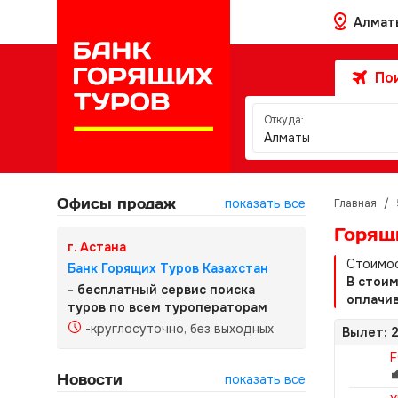
Алмат
Пои
Откуда:
Алматы
Офисы продаж
показать все
Главная
/
Горящ
г. Астана
Стоимос
Банк Горящих Туров Казахстан
В стои
- бесплатный сервис поиска
оплачив
туров по всем туроператорам
-круглосуточно, без выходных
Вылет: 2
F
Новости
показать все