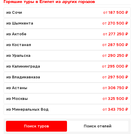
Горящие туры в Египет из других городов
из Сочи
от
187 500 ₽
из Шымкента
от
270 500 ₽
из Актобе
от
277 250 ₽
из Костаная
от
287 500 ₽
из Уральска
от
290 250 ₽
из Калининграда
от
295 000 ₽
из Владикавказа
от
297 500 ₽
из Астаны
от
306 750 ₽
из Москвы
от
325 500 ₽
из Минеральных Вод
от
343 750 ₽
Поиск туров
Поиск отелей