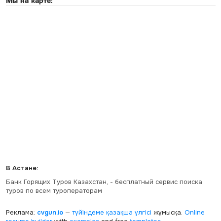
Мы на карте:
В Астане:
Банк Горящих Туров Казахстан, - бесплатный сервис поиска
туров по всем туроператорам
Реклама:
cvgun.io
—
түйіндеме қазақша
үлгісі
жұмысқа.
Online