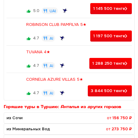
1 145 500
тенге
5.0
UAI
ROBINSON CLUB PAMFILYA 5★
1 197 500
тенге
4.7
AI
TUVANA 4★
1 288 250
тенге
4.7
AI
CORNELIA AZURE VILLAS 5★
3 844 500
тенге
4.7
AI
Горящие туры в Турцию: Анталья из других городов
из Сочи
от
156 750 ₽
из Минеральных Вод
от
273 750 ₽