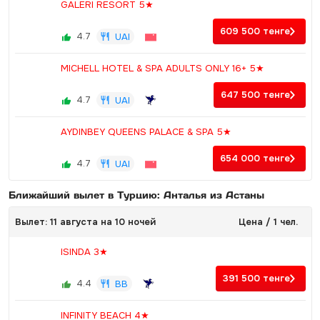
GALERI RESORT 5★
609 500
тенге
4.7
UAI
MICHELL HOTEL & SPA ADULTS ONLY 16+ 5★
647 500
тенге
4.7
UAI
AYDINBEY QUEENS PALACE & SPA 5★
654 000
тенге
4.7
UAI
Ближайший вылет в Турцию: Анталья из Астаны
Вылет: 11 августа на 10 ночей
Цена / 1 чел.
ISINDA 3★
391 500
тенге
4.4
BB
INFINITY BEACH 4★