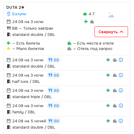
DUTA
2★
Батуми
4.7
24.08 на 3 ночи
BB
— Только завтрак
Свернуть
standard double / DBL
— Есть билеты
— Есть места в отеле
— Мало билетов
— Отель под запрос
24.08 на 3 ночи
BB
standard double / DBL
24.08 на 3 ночи
BB
half luxe / DBL
24.08 на 3 ночи
BB
standard triple / DBL
24.08 на 3 ночи
BB
family / DBL
24.08 на 5 ночей
BB
standard double / DBL