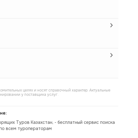
омительных целях и носят справочный характер. Актуальные
онировании у поставщика услуг.
не:
орящих Туров Казахстан, - бесплатный сервис поиска
по всем туроператорам