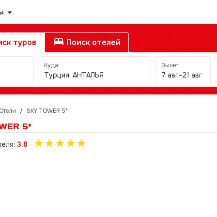
ы
ск туров
Поиск отелей
Куда:
Вылет:
Турция: АНТАЛЬЯ
7 авг–21 авг
Отели
/
SKY TOWER 5*
WER 5*
теля:
3.8