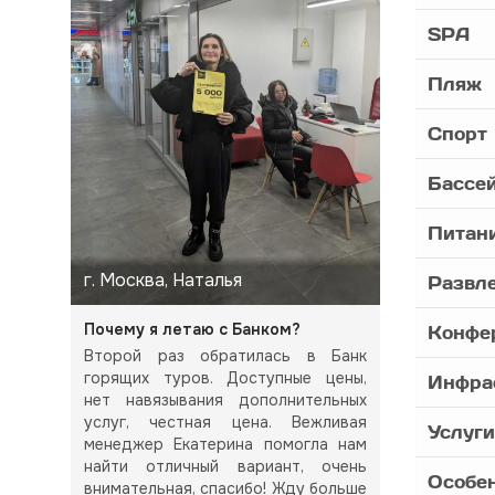
SPA
Пляж
Спорт
Бассе
Питан
г. Москва, Наталья
Развл
Почему я летаю с Банком?
Конфе
Второй раз обратилась в Банк
горящих туров. Доступные цены,
Инфра
нет навязывания дополнительных
услуг, честная цена. Вежливая
Услуги
менеджер Екатерина помогла нам
найти отличный вариант, очень
Особе
внимательная, спасибо! Жду больше