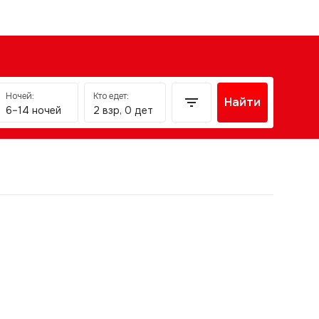
Ночей:
Кто едет:
Найти
6–14 ночей
2 взр, 0 дет