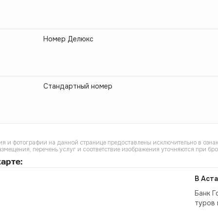
Номер Делюкс
Стандартный номер
я и фотографии на данной странице предоставлены исключительно в ознак
азмещения, перечень услуг и соответствие изображения уточняются при бр
арте:
В Аста
Банк Г
туров 