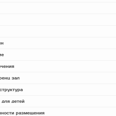
йн
ие
ечения
ренц зал
структура
 для детей
нности размещения