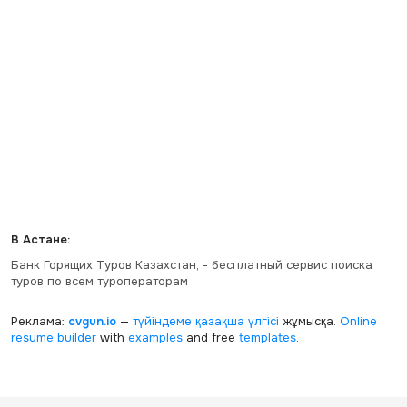
В Астане:
Банк Горящих Туров Казахстан, - бесплатный сервис поиска
туров по всем туроператорам
Реклама:
cvgun.io
—
түйіндеме қазақша
үлгісі
жұмысқа.
Online
resume builder
with
examples
and free
templates
.