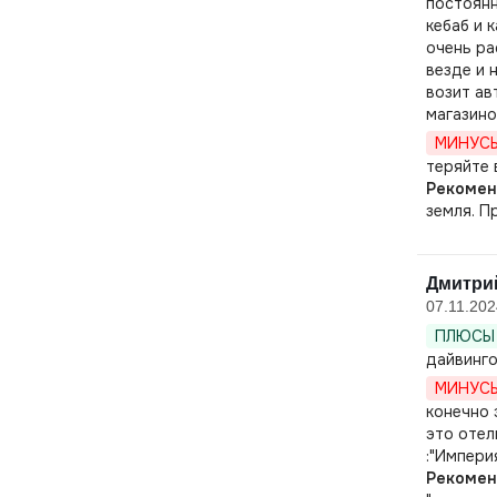
постоянн
кебаб и 
очень ра
везде и 
возит ав
магазино
МИНУСЫ
теряйте 
Рекомен
земля. П
Дмитрий
07.11.202
ПЛЮСЫ 
дайвинго
МИНУСЫ
конечно 
это отел
:"Импери
Рекомен