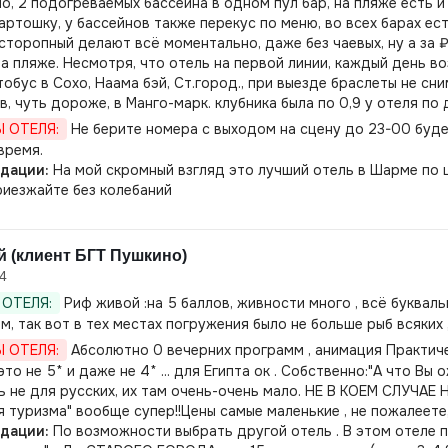
о, 2 подогреваемых бассейна в одном пул бар, на пляже есть и
картошку, у бассейнов также перекус по меню, во всех барах ес
сторопный делают всё моментально, даже без чаевых, ну а за ₽
на пляже. Несмотря, что отель на первой линии, каждый день в
тобус в Сохо, Наама бэй, Ст.город., при выезде браслеты не с
в, чуть дороже, в Манго-марк. клубника была по 0,9 у отеля по 
 ОТЕЛЯ:
Не берите номера с выходом на сцену до 23-00 будет
время.
дации:
На мой скромный взгляд это лучший отель в Шарме по ц
риезжайте без колебаний
 (клиент БГТ Пушкино)
4
ОТЕЛЯ:
Риф живой :на 5 баллов, живности много , всё букваль
м, так вот в тех местах погружения было не больше рыб всяких 
 ОТЕЛЯ:
Абсолютно 0 вечерних программ , анимация Практичес
это не 5* и даже не 4* ... для Египта ок . Собственно:"А что Вы
ь не для русских, их там очень-очень мало. НЕ В КОЕМ СЛУЧА
я туризма" вообще супер!!Цены самые маленькие , не пожалеете
дации:
По возможности выбрать другой отель . В этом отеле 