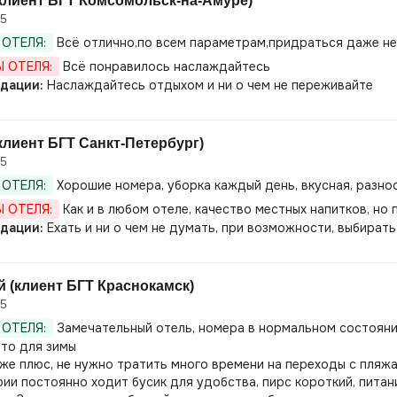
клиент БГТ Комсомольск-на-Амуре)
25
ОТЕЛЯ:
Всё отлично,по всем параметрам,придраться даже не
 ОТЕЛЯ:
Всё понравилось наслаждайтесь
дации:
Наслаждайтесь отдыхом и ни о чем не переживайте
клиент БГТ Санкт-Петербург)
25
ОТЕЛЯ:
Хорошие номера, уборка каждый день, вкусная, разноо
 ОТЕЛЯ:
Как и в любом отеле, качество местных напитков, но 
дации:
Ехать и ни о чем не думать, при возможности, выбирать
 (клиент БГТ Краснокамск)
25
ОТЕЛЯ:
Замечательный отель, номера в нормальном состоянии,
 что для зимы
же плюс, не нужно тратить много времени на переходы с пляжа 
ии постоянно ходит бусик для удобства, пирс короткий, питан