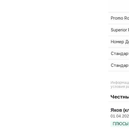
Promo R
Superior
Номер Д
Стандар
Стандар
Информаци
условия р
Честны
Яков (к
01.04.20
ПЛЮСЫ 