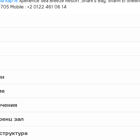
на карте
Xperience Sea Breeze Resort ,Shark's Bay, Sharm El Sheik
705 Mobile : +2 0122 461 06 14
йн
ие
ечения
ренц зал
структура